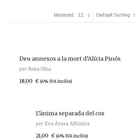
Mostrant:
12
Default Sorting
Deu annexos a la mort d’Alícia Pinós
per
Rosa Olsa
18,00
€
(4% IVA inclòs)
L’ànima separada del cos
per
Eva Arasa Altimira
21,00
€
(4% IVA inclòs)