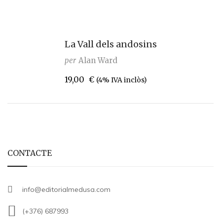
La Vall dels andosins
per
Alan Ward
19,00
€
(4% IVA inclòs)
CONTACTE
info@editorialmedusa.com
(+376) 687993