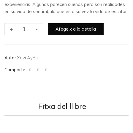
experiencias. Algunas parecen sueños pero son realidades
en su vida de sonámbulo que es a su vez la vida de escritor.
quantitat
+
-
Afegeix a la cistella
de
Solamente
una
vez
Autor:
Xavi Ayén
Compartir:
Fitxa del llibre