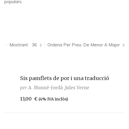
populars.
Mostrant:
36
Ordena Per Preu: De Menor A Major
Sis pamflets de por i una traducció
per
A. Munné-Jordà
Jules Verne
13,00
€
(4% IVA inclòs)