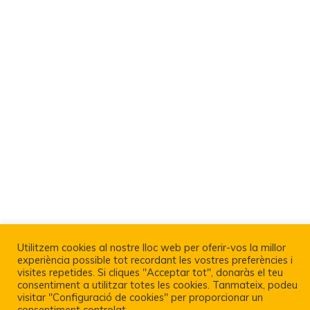
Utilitzem cookies al nostre lloc web per oferir-vos la millor
experiència possible tot recordant les vostres preferències i
visites repetides. Si cliques "Acceptar tot", donaràs el teu
Política De Privacitat I Avís Legal
consentiment a utilitzar totes les cookies. Tanmateix, podeu
visitar "Configuració de cookies" per proporcionar un
consentiment controlat.