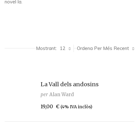
novel·la.
Mostrant:
12
Ordena Per Més Recent
La Vall dels andosins
per
Alan Ward
19,00
€
(4% IVA inclòs)