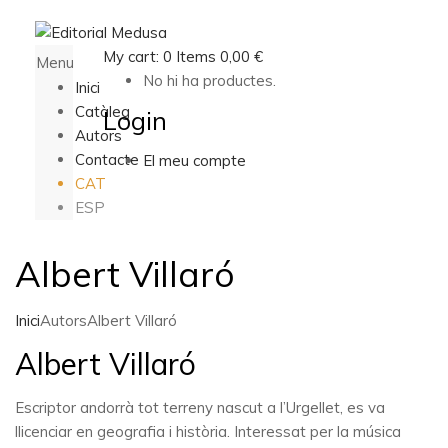
My cart:
0
Items
0,00
€
Menu
No hi ha productes.
Inici
Catàleg
Login
Autors
Contacte
El meu compte
CAT
ESP
Albert Villaró
Inici
Autors
Albert Villaró
Albert Villaró
Escriptor andorrà tot terreny nascut a l’Urgellet, es va
llicenciar en geografia i història. Interessat per la música