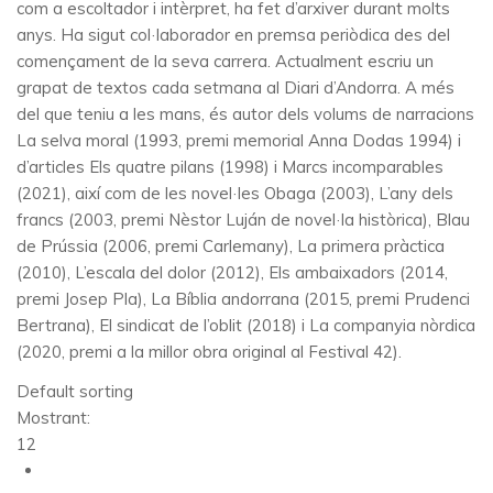
com a escoltador i intèrpret, ha fet d’arxiver durant molts
anys. Ha sigut col·laborador en premsa periòdica des del
començament de la seva carrera. Actualment escriu un
grapat de textos cada setmana al Diari d’Andorra. A més
del que teniu a les mans, és autor dels volums de narracions
La selva moral (1993, premi memorial Anna Dodas 1994) i
d’articles Els quatre pilans (1998) i Marcs incomparables
(2021), així com de les novel·les Obaga (2003), L’any dels
francs (2003, premi Nèstor Luján de novel·la històrica), Blau
de Prússia (2006, premi Carlemany), La primera pràctica
(2010), L’escala del dolor (2012), Els ambaixadors (2014,
premi Josep Pla), La Bíblia andorrana (2015, premi Prudenci
Bertrana), El sindicat de l’oblit (2018) i La companyia nòrdica
(2020, premi a la millor obra original al Festival 42).
Default sorting
Mostrant:
12