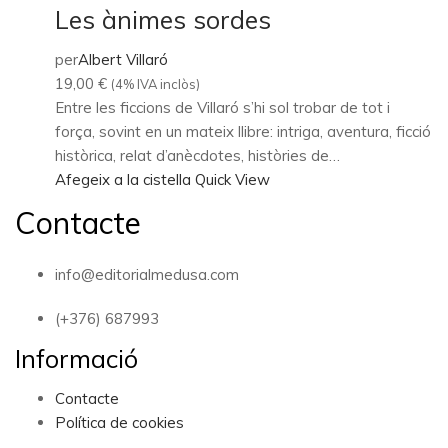
Les ànimes sordes
per
Albert Villaró
19,00
€
(4% IVA inclòs)
Entre les ficcions de Villaró s’hi sol trobar de tot i
força, sovint en un mateix llibre: intriga, aventura, ficció
històrica, relat d’anècdotes, històries de…
Afegeix a la cistella
Quick View
Contacte
info@editorialmedusa.com
(+376) 687993
Informació
Contacte
Política de cookies