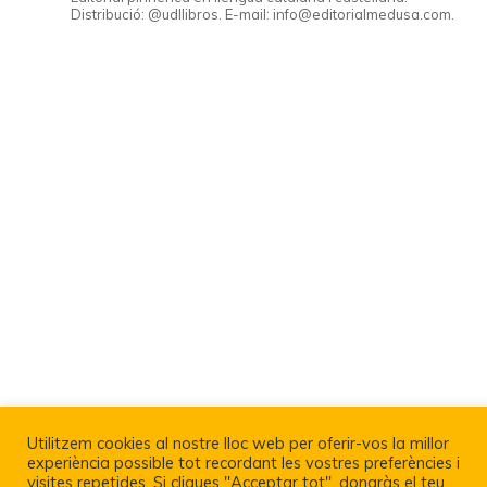
Distribució: @udllibros. E-mail: info@editorialmedusa.com.
Utilitzem cookies al nostre lloc web per oferir-vos la millor
experiència possible tot recordant les vostres preferències i
visites repetides. Si cliques "Acceptar tot", donaràs el teu
Política De Privacitat I Avís Legal