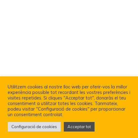
Utilitzem cookies al nostre lloc web per oferir-vos la millor
experiència possible tot recordant les vostres preferències i
visites repetides. Si cliques "Acceptar tot", donaràs el teu
consentiment a utilitzar totes les cookies. Tanmateix,
podeu visitar "Configuració de cookies" per proporcionar
un consentiment controlat.
Configuració de cookies
Acceptar tot
Política De Privacitat I Avís Legal