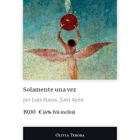
Solamente una vez
per
Luis Harss
Xavi Ayén
19,00
€
(4% IVA inclòs)