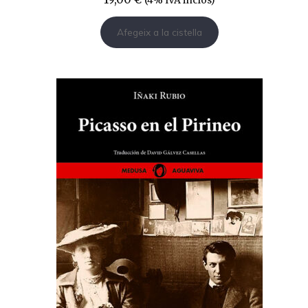
(4% IVA inclòs)
Afegeix a la cistella