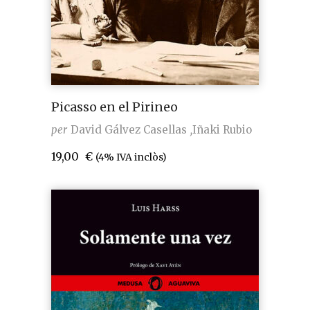
Picasso en el Pirineo
per
David Gálvez Casellas
Iñaki Rubio
19,00
€
(4% IVA inclòs)