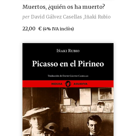
Muertos, ¿quién os ha muerto?
per
David Gálvez Casellas
Iñaki Rubio
22,00
€
(4% IVA inclòs)