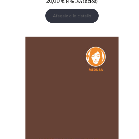
20,00
€
(4% IVA inclòs)
Afegeix a la cistella