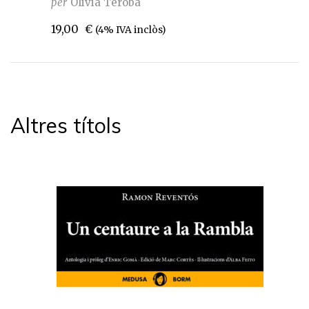
per
Olivia Teroba
19,00
€
(4% IVA inclòs)
Altres títols