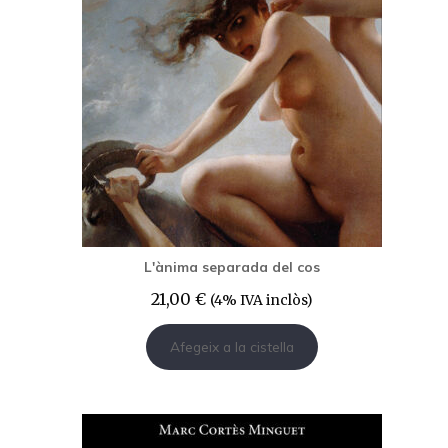
L'ànima separada del cos
21,00
€
(4% IVA inclòs)
Afegeix a la cistella