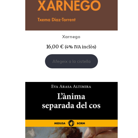
Xarnego
16,00
€
(4% IVA inclòs)
Afegeix a la cistella