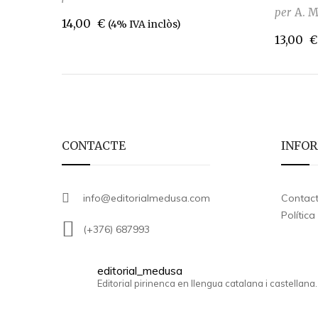
per
A. 
14,00
€
(4% IVA inclòs)
13,00
€
CONTACTE
INFO
info@editorialmedusa.com
Contac
Política
(+376) 687993
editorial_medusa
Editorial pirinenca en llengua catalana i castellana