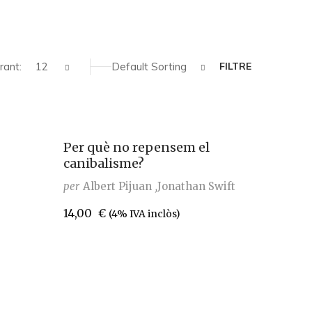
rant:
12
Default Sorting
FILTRE
Per què no repensem el
canibalisme?
per
Albert Pijuan
Jonathan Swift
14,00
€
(4% IVA inclòs)