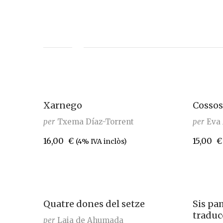
Xarnego
Cossos
per
Txema Díaz-Torrent
per
Eva 
16,00
€
15,00
€
(4% IVA inclòs)
Quatre dones del setze
Sis pa
traduc
per
Laia de Ahumada