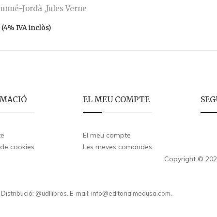
Munné-Jordà
Jules Verne
(4% IVA inclòs)
RMACIÓ
EL MEU COMPTE
SEG
te
El meu compte
 de cookies
Les meves comandes
Copyright © 202
. Distribució: @udllibros. E-mail: info@editorialmedusa.com.