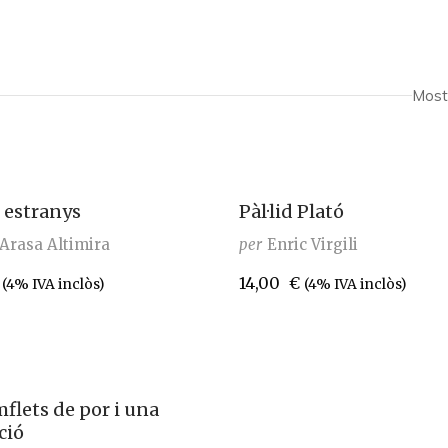
Most
 estranys
Pàl·lid Plató
Arasa Altimira
per
Enric Virgili
14,00
€
(4% IVA inclòs)
(4% IVA inclòs)
mflets de por i una
ció