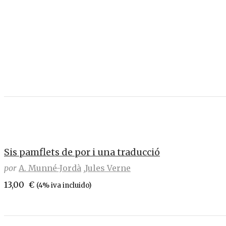
Sis pamflets de por i una traducció
por
A. Munné-Jordà
Jules Verne
13,00
€
(4% iva incluido)