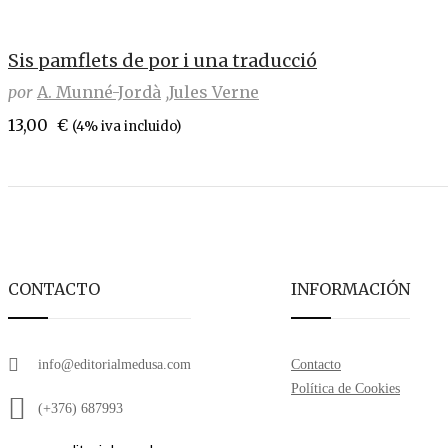
Sis pamflets de por i una traducció
por
A. Munné-Jordà
Jules Verne
13,00
€
(4% iva incluido)
CONTACTO
INFORMACIÓN
info@editorialmedusa.com
Contacto
Política de Cookies
(+376) 687993