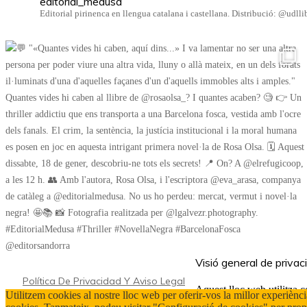
editorial_medusa
Editorial pirinenca en llengua catalana i castellana. Distribució: @udl
Visió general de privac
Política De Privacidad Y Aviso Legal
Aquest lloc web utilitza c
Utilitzem cookies al nostre lloc web per oferir-vos la millor experiència
s'emmagatzemen al vostre 