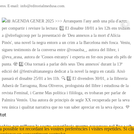
libros. E-mail: info@editorialmedusa.com.
itat
ookies per millorar la vostra experiència mentre navegueu pel lloc web.
 possible tot recordant les vostres preferències i visites repetides. Si cl
navegador, ja que són essencials per al funcionament de les funci
...