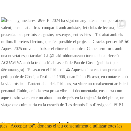
 D'aquestes, les cookies que es classifiquen com a necessàries
iques "Acceptar tot", donaràs el teu consentiment a utilitzar totes les