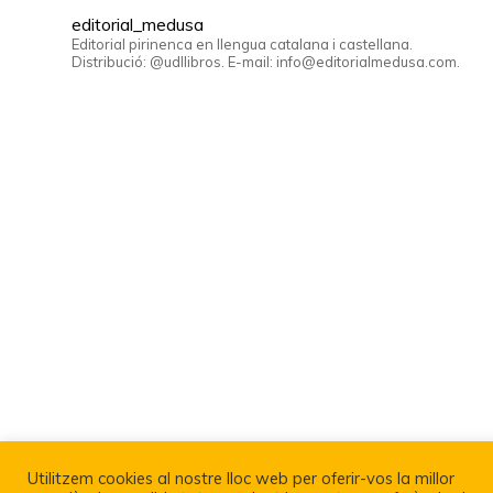
editorial_medusa
Editorial pirinenca en llengua catalana i castellana.
Distribució: @udllibros. E-mail: info@editorialmedusa.com.
Utilitzem cookies al nostre lloc web per oferir-vos la millor