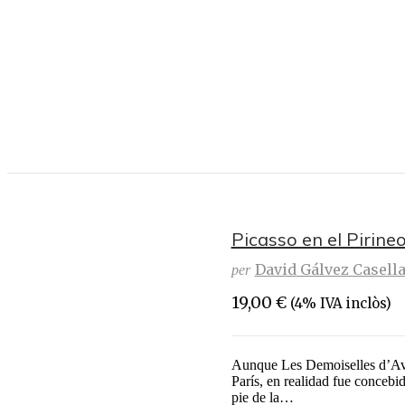
Picasso en el Pirine
David Gálvez Casell
per
19,00
€
(4% IVA inclòs)
Aunque Les Demoiselles d’Avi
París, en realidad fue concebi
pie de la…