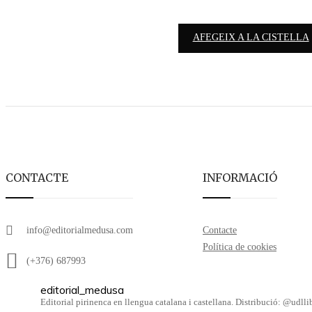
AFEGEIX A LA CISTELLA
CONTACTE
INFORMACIÓ
info@editorialmedusa.com
Contacte
Política de cookies
(+376) 687993
editorial_medusa
Editorial pirinenca en llengua catalana i castellana. Distribució: @udl