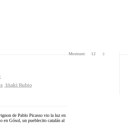
Mostrant:
12
o
as
Iñaki Rubio
gnon de Pablo Picasso vio la luz en
do en Gósol, un pueblecito catalán al