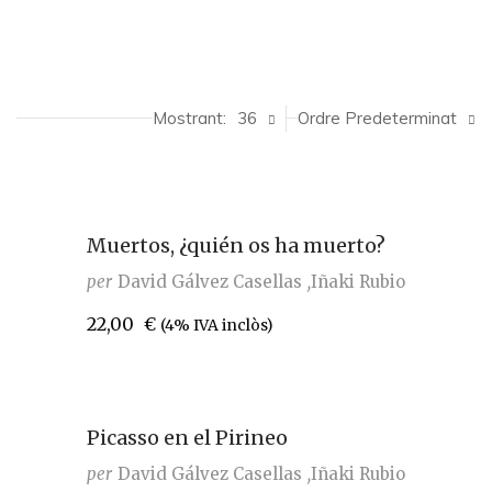
Mostrant:
36
Ordre Predeterminat
Muertos, ¿quién os ha muerto?
per
David Gálvez Casellas
Iñaki Rubio
22,00
€
(4% IVA inclòs)
Picasso en el Pirineo
per
David Gálvez Casellas
Iñaki Rubio