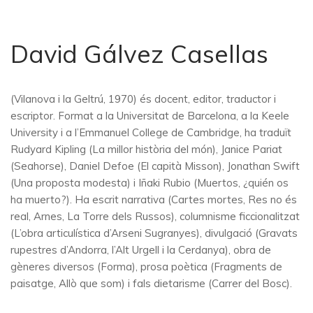
David Gálvez Casellas
(Vilanova i la Geltrú, 1970) és docent, editor, traductor i
escriptor. Format a la Universitat de Barcelona, a la Keele
University i a l’Emmanuel College de Cambridge, ha traduït
Rudyard Kipling (La millor història del món), Janice Pariat
(Seahorse), Daniel Defoe (El capità Misson), Jonathan Swift
(Una proposta modesta) i Iñaki Rubio (Muertos, ¿quién os
ha muerto?). Ha escrit narrativa (Cartes mortes, Res no és
real, Arnes, La Torre dels Russos), columnisme ficcionalitzat
(L’obra articulística d’Arseni Sugranyes), divulgació (Gravats
rupestres d’Andorra, l’Alt Urgell i la Cerdanya), obra de
gèneres diversos (Forma), prosa poètica (Fragments de
paisatge, Allò que som) i fals dietarisme (Carrer del Bosc).