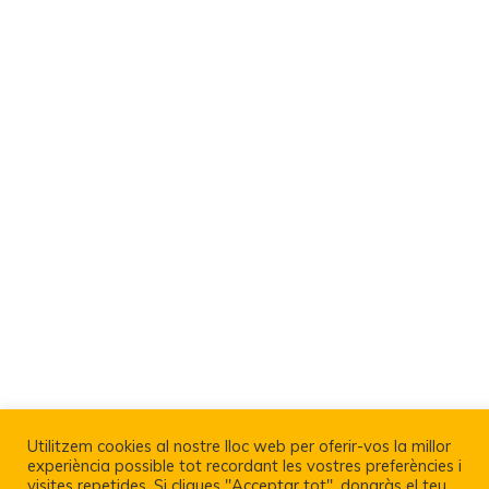
Utilitzem cookies al nostre lloc web per oferir-vos la millor
Política De Privacitat I Avís Legal
experiència possible tot recordant les vostres preferències i
visites repetides. Si cliques "Acceptar tot", donaràs el teu