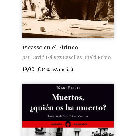
Picasso en el Pirineo
per
David Gálvez Casellas
Iñaki Rubio
19,00
€
(4% IVA inclòs)