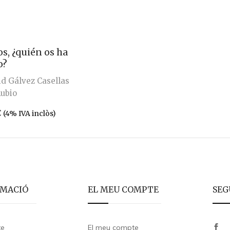
s, ¿quién os ha
o?
d Gálvez Casellas
Rubio
€
(4% IVA inclòs)
RMACIÓ
EL MEU COMPTE
SEG
te
El meu compte