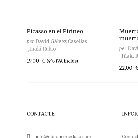
Picasso en el Pirineo
Muerto
muert
per
David Gálvez Casellas
per
Davi
Iñaki Rubio
Iñaki 
19,00
€
(4% IVA inclòs)
22,00
CONTACTE
INFO
info@editorialmedusa.com
Contac