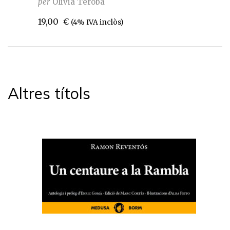
per
Olivia Teroba
19,00
€
(4% IVA inclòs)
Altres títols