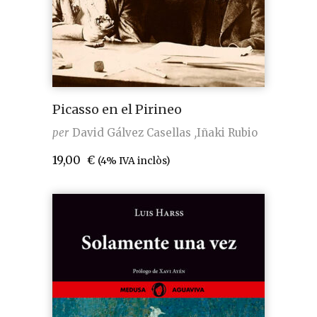
Picasso en el Pirineo
per
David Gálvez Casellas
Iñaki Rubio
19,00
€
(4% IVA inclòs)