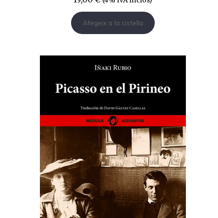
(4% IVA inclòs)
Afegeix a la cistella