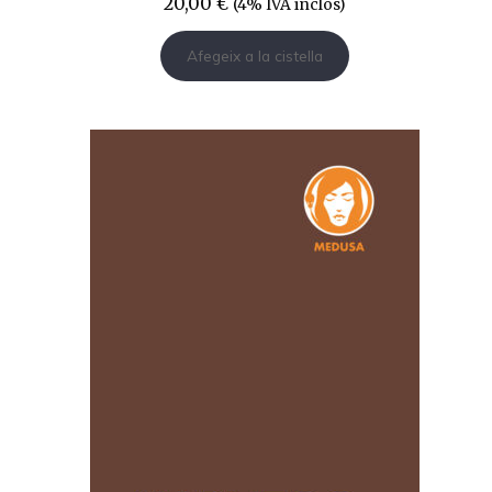
20,00
€
(4% IVA inclòs)
Afegeix a la cistella