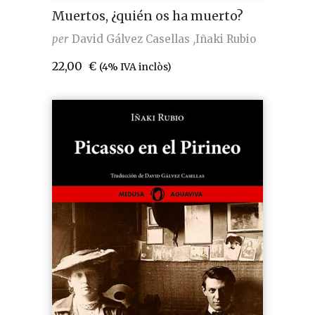
Muertos, ¿quién os ha muerto?
per
David Gálvez Casellas
Iñaki Rubio
22,00
€
(4% IVA inclòs)