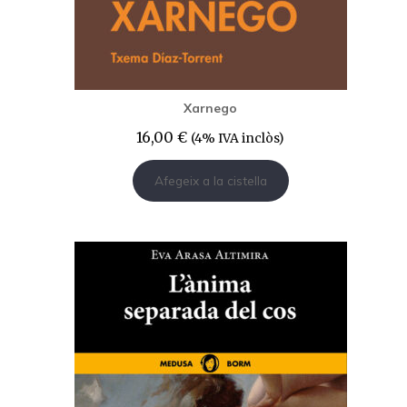
Xarnego
16,00
€
(4% IVA inclòs)
Afegeix a la cistella