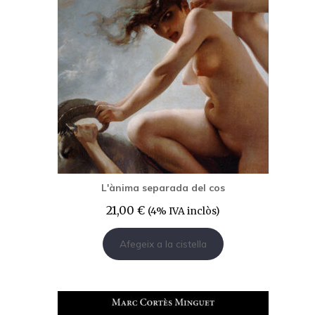
L'ànima separada del cos
21,00
€
(4% IVA inclòs)
Afegeix a la cistella