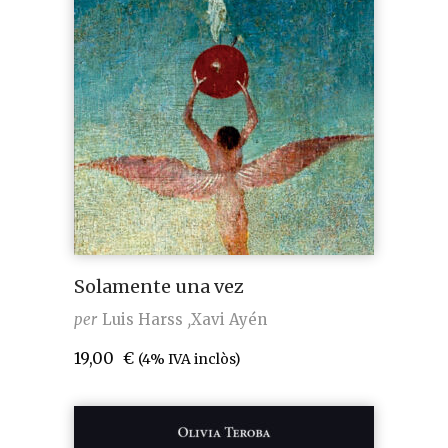
Solamente una vez
per
Luis Harss
Xavi Ayén
19,00
€
(4% IVA inclòs)